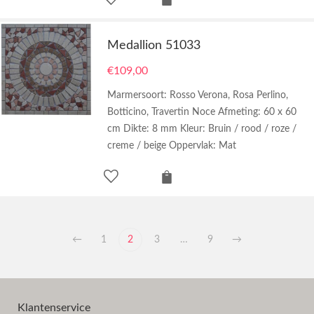
Medallion 51033
€
109,00
Marmersoort: Rosso Verona, Rosa Perlino,
Botticino, Travertin Noce Afmeting: 60 x 60
cm Dikte: 8 mm Kleur: Bruin / rood / roze /
creme / beige Oppervlak: Mat
←
1
2
3
…
9
→
Klantenservice