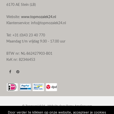
6170 AE Stein (LB)
Website:
www.topmozaiek24.nl
Klantenservice: info@topmozaiek24.nl
Tel: +31 (0)43 23 40 770
Maandag t/m vrijdag 9.00 - 17.00 uur
BTW nr: NL-862427903-B01
KvK nr: 82346453
© Topmozaiek24 - Website door
Remy Ameling.com
Door verder te klikken op onze website, accepteer je cookies