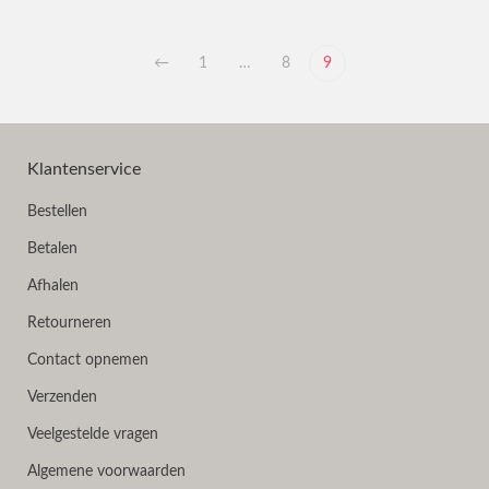
←
1
…
8
9
Klantenservice
Bestellen
Betalen
Afhalen
Retourneren
Contact opnemen
Verzenden
Veelgestelde vragen
Algemene voorwaarden