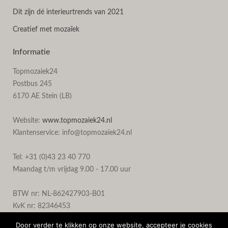
Dit zijn dé interieurtrends van 2021
Creatief met mozaïek
Informatie
Topmozaiek24
Postbus 245
6170 AE Stein (LB)
Website:
www.topmozaiek24.nl
Klantenservice: info@topmozaiek24.nl
Tel: +31 (0)43 23 40 770
Maandag t/m vrijdag 9.00 - 17.00 uur
BTW nr: NL-862427903-B01
KvK nr: 82346453
Door verder te klikken op onze website, accepteer je cookies