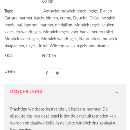
60 cm
Tags:
Antraciet mozaiek tegels
,
beige
,
Bianco
Carrara marmer tegels
,
binnen
,
creme
,
Douche
,
Grijze mozaiek
tegels
,
hal
,
kantoor
,
marmer
,
medallion
,
Mozaiek tegels keuken:
vloer- en wandtegels
,
Mozaiek tegels voor badkamer en toilet
,
Mozaiek vloertegels
,
Mozaiek wandtegels
,
Natuursteen mozaiek
,
slaapkamer
,
tegels
,
Toilet
,
Witte mozaiek tegels
,
woonkamer
SKU:
NIC066
Delen
OMSCHRIJVING
Prachtige windroos bestaande uit Italiaans marmer. De
absolute top van deze tegel is dat de cirkel uitgesneden kan
worden en daadwerkelijk in de juiste windrichting geplaatst