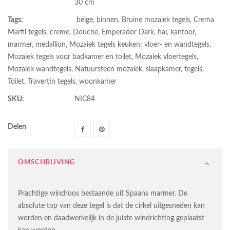
30 cm
Tags:
beige
,
binnen
,
Bruine mozaiek tegels
,
Crema
Marfil tegels
,
creme
,
Douche
,
Emperador Dark
,
hal
,
kantoor
,
marmer
,
medallion
,
Mozaiek tegels keuken: vloer- en wandtegels
,
Mozaiek tegels voor badkamer en toilet
,
Mozaiek vloertegels
,
Mozaiek wandtegels
,
Natuursteen mozaiek
,
slaapkamer
,
tegels
,
Toilet
,
Travertin tegels
,
woonkamer
SKU:
NIC84
Delen
OMSCHRIJVING
Prachtige windroos bestaande uit Spaans marmer. De
absolute top van deze tegel is dat de cirkel uitgesneden kan
worden en daadwerkelijk in de juiste windrichting geplaatst