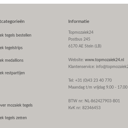
tcategorieën
Informatie
Topmozaiek24
k tegels bestellen
Postbus 245
6170 AE Stein (LB)
k tegelstrips
Website:
www.topmozaiek24.nl
ek medallions
Klantenservice: info@topmozaiek2
k restpartijen
Tel: +31 (0)43 23 40 770
Maandag t/m vrijdag 9.00 - 17.00
BTW nr: NL-862427903-B01
over mozaiek tegels
KvK nr: 82346453
k tegels zetten