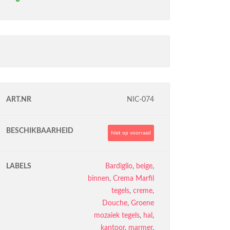
ART.NR
NIC-074
BESCHIKBAARHEID
Niet op voorraad
LABELS
Bardiglio
,
beige
,
binnen
,
Crema Marfil
tegels
,
creme
,
Douche
,
Groene
mozaiek tegels
,
hal
,
kantoor
,
marmer
,