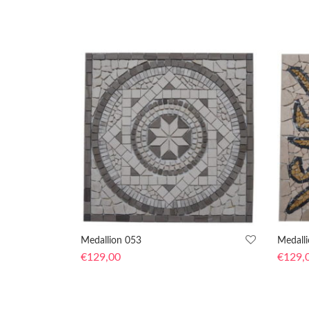
Medallion 053
Medall
€
129,00
€
129,