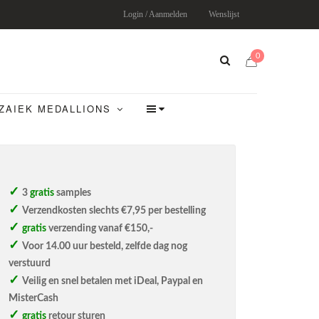
Login / Aanmelden
Wenslijst
0
ZAIEK MEDALLIONS
3
gratis
samples
Verzendkosten slechts €7,95 per bestelling
gratis
verzending vanaf €150,-
Voor 14.00 uur besteld, zelfde dag nog
verstuurd
Veilig en snel betalen met iDeal, Paypal en
MisterCash
gratis
retour sturen