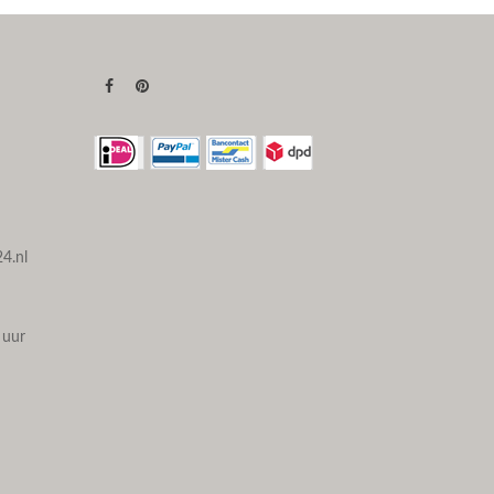
4.nl
 uur