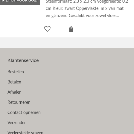
NIET OP VOORRAAD
Steenformaat: 2,3 x 2,3 cm Voegbreedte: 0,2
cm Kleur: zwart Oppervlakte: mix van mat
en glanzend Geschikt voor zowel vloer…
Klantenservice
Bestellen
Betalen
Afhalen
Retourneren
Contact opnemen
Verzenden
Veelgestelde vragen