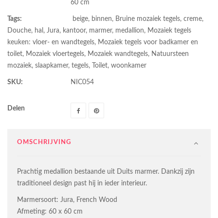
60 cm
Tags:
beige
,
binnen
,
Bruine mozaiek tegels
,
creme
,
Douche
,
hal
,
Jura
,
kantoor
,
marmer
,
medallion
,
Mozaiek tegels
keuken: vloer- en wandtegels
,
Mozaiek tegels voor badkamer en
toilet
,
Mozaiek vloertegels
,
Mozaiek wandtegels
,
Natuursteen
mozaiek
,
slaapkamer
,
tegels
,
Toilet
,
woonkamer
SKU:
NIC054
Delen
OMSCHRIJVING
Prachtig medallion bestaande uit Duits marmer. Dankzij zijn
traditioneel design past hij in ieder interieur.
Marmersoort: Jura, French Wood
Afmeting: 60 x 60 cm