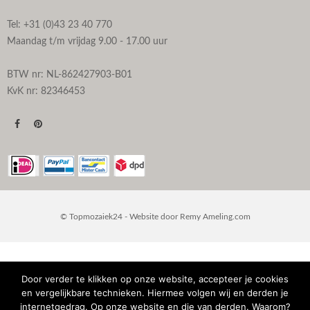
Tel: +31 (0)43 23 40 770
Maandag t/m vrijdag 9.00 - 17.00 uur
BTW nr: NL-862427903-B01
KvK nr: 82346453
© Topmozaiek24 - Website door
Remy Ameling.com
Door verder te klikken op onze website, accepteer je cookies
en vergelijkbare technieken. Hiermee volgen wij en derden je
internetgedrag. Op onze website en die van derden. Waarom?