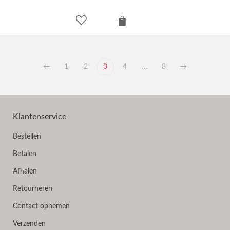
←
1
2
3
4
…
8
→
Klantenservice
Bestellen
Betalen
Afhalen
Retourneren
Contact opnemen
Verzenden