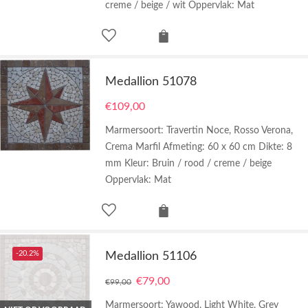
creme / beige / wit Oppervlak: Mat
Medallion 51078
€
109,00
Marmersoort: Travertin Noce, Rosso Verona,
Crema Marfil Afmeting: 60 x 60 cm Dikte: 8
mm Kleur: Bruin / rood / creme / beige
Oppervlak: Mat
-20.2%
Medallion 51106
€
79,00
€
99,00
Marmersoort: Yawood, Light White, Grey