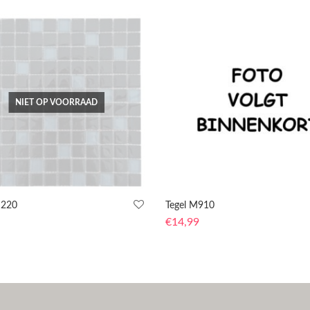
NIET OP VOORRAAD
M220
Tegel M910
€
14,99