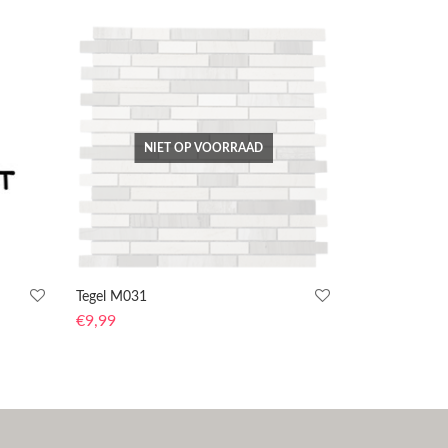
NIET OP VOORRAAD
Tegel M031
€
9,99