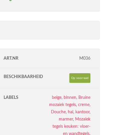
ART.NR
M036
BESCHIKBAARHEID
Op voorraad
LABELS
beige
,
binnen
,
Bruine
mozaiek tegels
,
creme
,
Douche
,
hal
,
kantoor
,
marmer
,
Mozaiek
tegels keuken: vloer-
en wandtegels
,