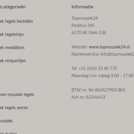
tcategorieën
Informatie
Topmozaiek24
k tegels bestellen
Postbus 245
6170 AE Stein (LB)
k tegelstrips
Website:
www.topmozaiek24.nl
ek medallions
Klantenservice: info@topmozaiek2
k restpartijen
Tel: +31 (0)43 23 40 770
Maandag t/m vrijdag 9.00 - 17.00
BTW nr: NL-862427903-B01
over mozaiek tegels
KvK nr: 82346453
k tegels zetten
mozaïek