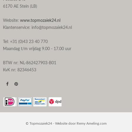
6170 AE Stein (LB)
Website:
www.topmozaiek24.nl
Klantenservice: info@topmozaiek24.nl
Tel: +31 (0)43 23 40 770
Maandag t/m vrijdag 9.00 - 17.00 uur
BTW nr: NL-862427903-B01
KvK nr: 82346453
© Topmozaiek24 - Website door
Remy Ameling.com