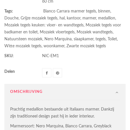
60 cm
Tags:
Bianco Carrara marmer tegels
,
binnen
,
Douche
,
Grijze mozaiek tegels
,
hal
,
kantoor
,
marmer
,
medallion
,
Mozaiek tegels keuken: vloer- en wandtegels
,
Mozaiek tegels voor
badkamer en toilet
,
Mozaiek vloertegels
,
Mozaiek wandtegels
,
Natuursteen mozaiek
,
Nero Marquina
,
slaapkamer
,
tegels
,
Toilet
,
Witte mozaiek tegels
,
woonkamer
,
Zwarte mozaiek tegels
SKU:
NIC-EM1
Delen
OMSCHRIJVING
Prachtig medallion bestaande uit Italiaans marmer. Dankzij
zijn traditioneel design past hij in ieder interieur.
Marmersoort: Nero Marquina, Bianco Carrara, Greyblack