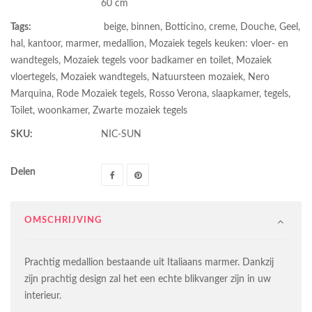
60 cm
Tags:
beige
,
binnen
,
Botticino
,
creme
,
Douche
,
Geel
,
hal
,
kantoor
,
marmer
,
medallion
,
Mozaiek tegels keuken: vloer- en
wandtegels
,
Mozaiek tegels voor badkamer en toilet
,
Mozaiek
vloertegels
,
Mozaiek wandtegels
,
Natuursteen mozaiek
,
Nero
Marquina
,
Rode Mozaiek tegels
,
Rosso Verona
,
slaapkamer
,
tegels
,
Toilet
,
woonkamer
,
Zwarte mozaiek tegels
SKU:
NIC-SUN
Delen
OMSCHRIJVING
Prachtig medallion bestaande uit Italiaans marmer. Dankzij
zijn prachtig design zal het een echte blikvanger zijn in uw
interieur.