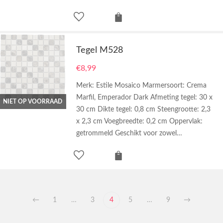
Tegel M528
€
8,99
Merk: Estile Mosaico Marmersoort: Crema
Marfil, Emperador Dark Afmeting tegel: 30 x
NIET OP VOORRAAD
30 cm Dikte tegel: 0,8 cm Steengrootte: 2,3
x 2,3 cm Voegbreedte: 0,2 cm Oppervlak:
getrommeld Geschikt voor zowel…
←
1
…
3
4
5
…
9
→