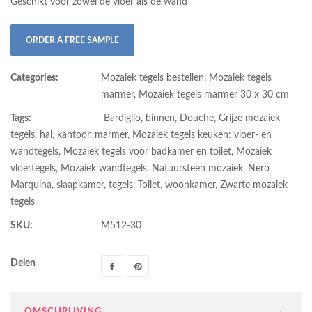
Geschikt voor zowel de vloer als de wand
ORDER A FREE SAMPLE
Categories:
Mozaiek tegels bestellen
,
Mozaiek tegels
marmer
,
Mozaiek tegels marmer 30 x 30 cm
Tags:
Bardiglio
,
binnen
,
Douche
,
Grijze mozaiek
tegels
,
hal
,
kantoor
,
marmer
,
Mozaiek tegels keuken: vloer- en
wandtegels
,
Mozaiek tegels voor badkamer en toilet
,
Mozaiek
vloertegels
,
Mozaiek wandtegels
,
Natuursteen mozaiek
,
Nero
Marquina
,
slaapkamer
,
tegels
,
Toilet
,
woonkamer
,
Zwarte mozaiek
tegels
SKU:
M512-30
Delen
OMSCHRIJVING