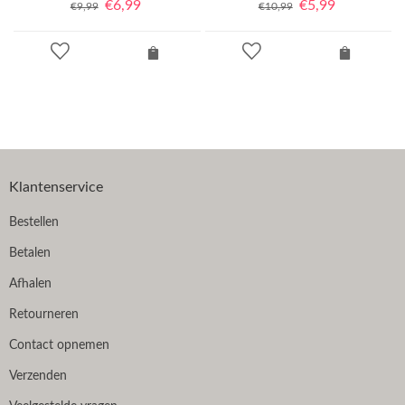
€
6,99
€
5,99
€
9,99
€
10,99
Klantenservice
Bestellen
Betalen
Afhalen
Retourneren
Contact opnemen
Verzenden