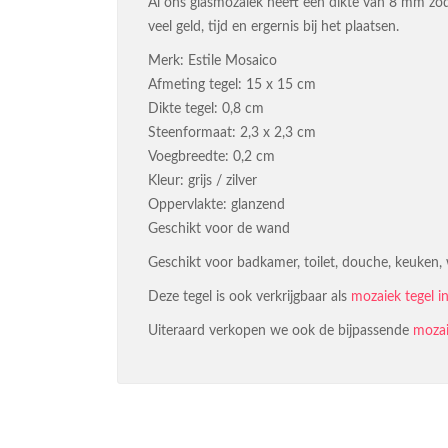
Al ons glasmozaiek heeft een dikte van 8 mm zod
veel geld, tijd en ergernis bij het plaatsen.
Merk: Estile Mosaico
Afmeting tegel: 15 x 15 cm
Dikte tegel: 0,8 cm
Steenformaat: 2,3 x 2,3 cm
Voegbreedte: 0,2 cm
Kleur: grijs / zilver
Oppervlakte: glanzend
Geschikt voor de wand
Geschikt voor badkamer, toilet, douche, keuken,
Deze tegel is ook verkrijgbaar als
mozaiek tegel 
Uiteraard verkopen we ook de bijpassende
mozai