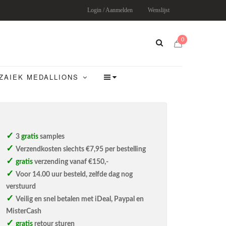
Login / Aanmelden
Wenslijst
0
ZAIEK MEDALLIONS
3
gratis
samples
Verzendkosten slechts €7,95 per bestelling
gratis
verzending vanaf €150,-
Voor 14.00 uur besteld, zelfde dag nog
verstuurd
Veilig en snel betalen met iDeal, Paypal en
MisterCash
gratis
retour sturen