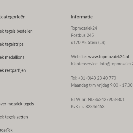
tcategorieën
Informatie
Topmozaiek24
k tegels bestellen
Postbus 245
6170 AE Stein (LB)
k tegelstrips
Website:
www.topmozaiek24.nl
ek medallions
Klantenservice: info@topmozaiek2
k restpartijen
Tel: +31 (0)43 23 40 770
Maandag t/m vrijdag 9.00 - 17.00
BTW nr: NL-862427903-B01
over mozaiek tegels
KvK nr: 82346453
k tegels zetten
mozaïek