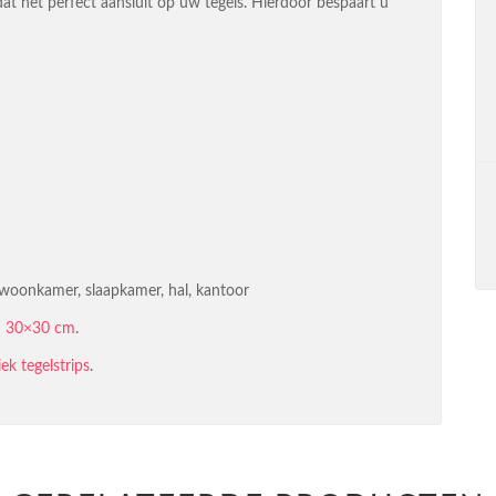
at het perfect aansluit op uw tegels. Hierdoor bespaart u
 woonkamer, slaapkamer, hal, kantoor
in 30×30 cm
.
ek tegelstrips
.