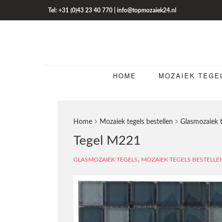
Tel: +31 (0)43 23 40 770 | info@topmozaiek24.nl
HOME
MOZAIEK TEGE
Home
Mozaiek tegels bestellen
Glasmozaiek t
Tegel M221
,
GLASMOZAIEK TEGELS
MOZAIEK TEGELS BESTELLE