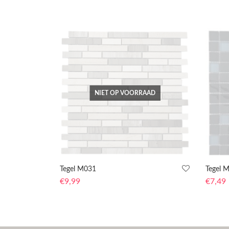
NIET OP VOORRAAD
Tegel M031
Tegel 
€
9,99
€
7,49