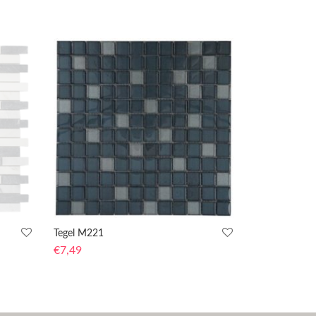
Tegel M221
€
7,49