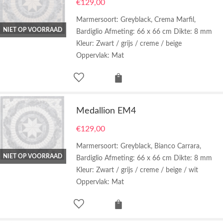
€
129,00
Marmersoort: Greyblack, Crema Marfil,
NIET OP VOORRAAD
Bardiglio Afmeting: 66 x 66 cm Dikte: 8 mm
Kleur: Zwart / grijs / creme / beige
Oppervlak: Mat
Medallion EM4
€
129,00
Marmersoort: Greyblack, Bianco Carrara,
NIET OP VOORRAAD
Bardiglio Afmeting: 66 x 66 cm Dikte: 8 mm
Kleur: Zwart / grijs / creme / beige / wit
Oppervlak: Mat