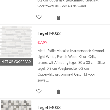
0,2 cm Oppervlak: getrommeld Geschikt
voor zowel de vloer als de wand
Tegel M032
€
7,99
Merk: Estile Mosaico Marmersoort: Yawood,
Light White, French Wood Kleur: Grijs,
NIET OP VOORRAAD
creme, wit Afmeting tegel: 30 x 30 cm Dikte
tegel: 0,8 cm Voegbreedte: 0,2 cm
Oppervlak: getrommeld Geschikt voor
zowel…
Tegel M033