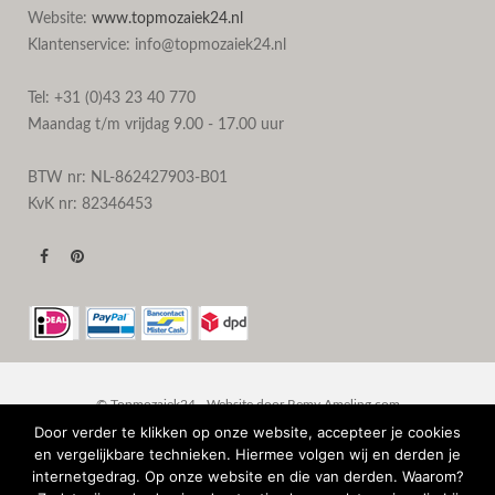
Website:
www.topmozaiek24.nl
Klantenservice: info@topmozaiek24.nl
Tel: +31 (0)43 23 40 770
Maandag t/m vrijdag 9.00 - 17.00 uur
BTW nr: NL-862427903-B01
KvK nr: 82346453
© Topmozaiek24 - Website door
Remy Ameling.com
Door verder te klikken op onze website, accepteer je cookies
en vergelijkbare technieken. Hiermee volgen wij en derden je
internetgedrag. Op onze website en die van derden. Waarom?