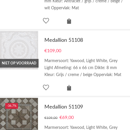
mm Kleur: Antraciet / grijs / creme / beige /
wit Oppervlak: Mat
Medallion 51108
€
109,00
Marmersoort: Yawood, Light White, Grey
NIET OP VOORRAAD
Light Afmeting: 66 x 66 cm Dikte: 8 mm
Kleur: Grijs / creme / beige Oppervlak: Mat
-36.7%
Medallion 51109
€
69,00
€
109,00
Marmersoort: Yawood, Light White, Grey