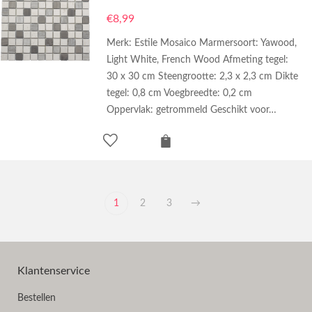
€
8,99
Merk: Estile Mosaico Marmersoort: Yawood,
Light White, French Wood Afmeting tegel:
30 x 30 cm Steengrootte: 2,3 x 2,3 cm Dikte
tegel: 0,8 cm Voegbreedte: 0,2 cm
Oppervlak: getrommeld Geschikt voor…
1
2
3
→
Klantenservice
Bestellen