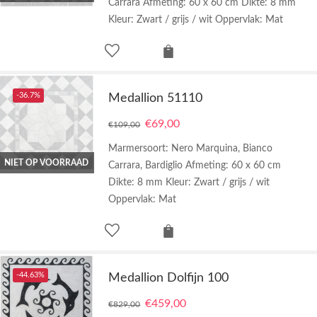
Carrara Afmeting: 60 x 60 cm Dikte: 8 mm
Kleur: Zwart / grijs / wit Oppervlak: Mat
-36.7%
Medallion 51110
€
69,00
€
109,00
Marmersoort: Nero Marquina, Bianco
NIET OP VOORRAAD
Carrara, Bardiglio Afmeting: 60 x 60 cm
Dikte: 8 mm Kleur: Zwart / grijs / wit
Oppervlak: Mat
-44.63%
Medallion Dolfijn 100
€
459,00
€
829,00