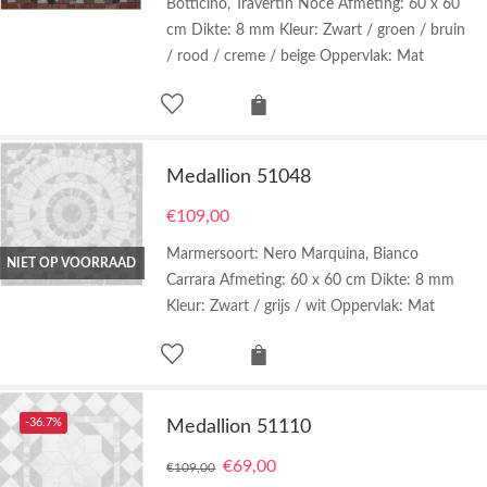
Botticino, Travertin Noce Afmeting: 60 x 60
cm Dikte: 8 mm Kleur: Zwart / groen / bruin
/ rood / creme / beige Oppervlak: Mat
Medallion 51048
€
109,00
Marmersoort: Nero Marquina, Bianco
NIET OP VOORRAAD
Carrara Afmeting: 60 x 60 cm Dikte: 8 mm
Kleur: Zwart / grijs / wit Oppervlak: Mat
-36.7%
Medallion 51110
€
69,00
€
109,00