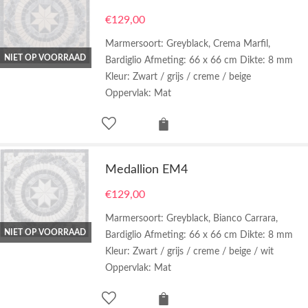
€
129,00
Marmersoort: Greyblack, Crema Marfil,
NIET OP VOORRAAD
Bardiglio Afmeting: 66 x 66 cm Dikte: 8 mm
Kleur: Zwart / grijs / creme / beige
Oppervlak: Mat
Medallion EM4
€
129,00
Marmersoort: Greyblack, Bianco Carrara,
NIET OP VOORRAAD
Bardiglio Afmeting: 66 x 66 cm Dikte: 8 mm
Kleur: Zwart / grijs / creme / beige / wit
Oppervlak: Mat