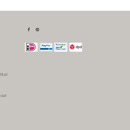
4.nl
 uur