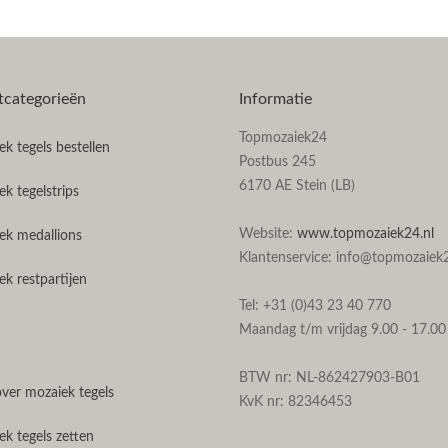
tcategorieën
Informatie
Topmozaiek24
k tegels bestellen
Postbus 245
6170 AE Stein (LB)
k tegelstrips
Website:
www.topmozaiek24.nl
ek medallions
Klantenservice: info@topmozaiek2
k restpartijen
Tel: +31 (0)43 23 40 770
Maandag t/m vrijdag 9.00 - 17.00
BTW nr: NL-862427903-B01
over mozaiek tegels
KvK nr: 82346453
k tegels zetten