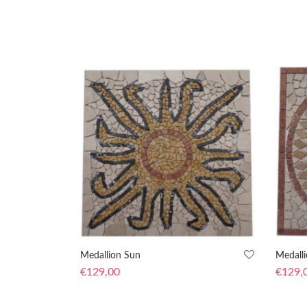
Medallion Sun
Medall
€
129,00
€
129,