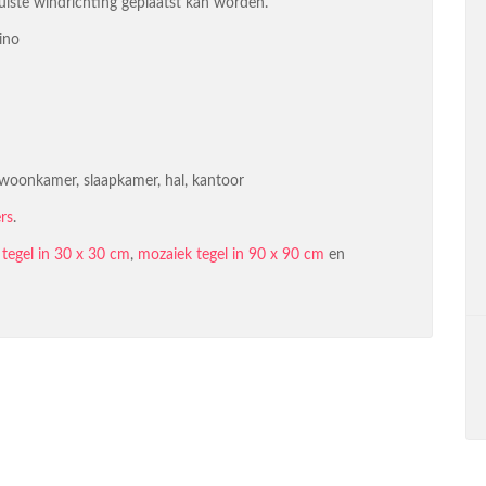
uiste windrichting geplaatst kan worden.
ino
 woonkamer, slaapkamer, hal, kantoor
rs
.
tegel in 30 x 30 cm
,
mozaiek tegel in 90 x 90 cm
en