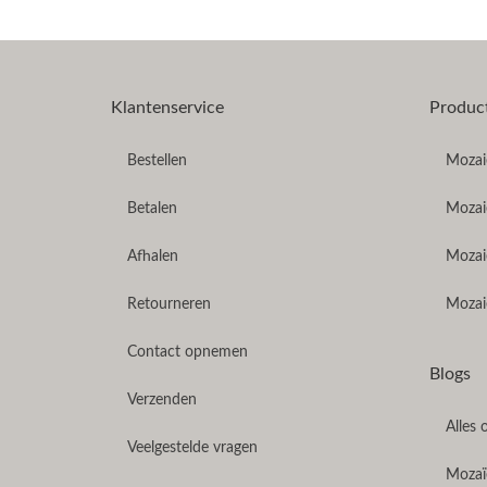
Klantenservice
Produc
Bestellen
Mozaie
Betalen
Mozaie
Afhalen
Mozai
Retourneren
Mozaie
Contact opnemen
Blogs
Verzenden
Alles 
Veelgestelde vragen
Mozaïe