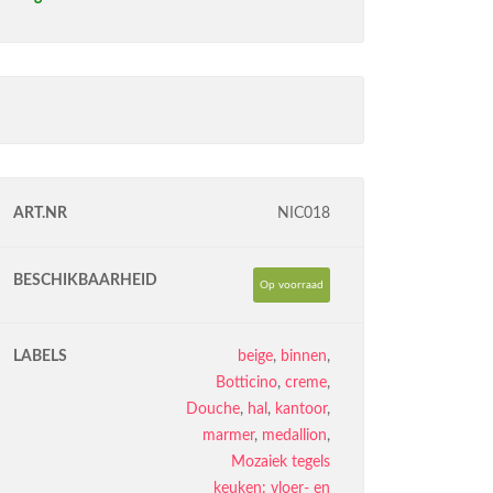
ART.NR
NIC018
BESCHIKBAARHEID
Op voorraad
LABELS
beige
,
binnen
,
Botticino
,
creme
,
Douche
,
hal
,
kantoor
,
marmer
,
medallion
,
Mozaiek tegels
keuken: vloer- en