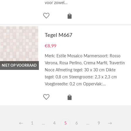
voor zowel…
Tegel M667
€
8,99
Merk: Estile Mosaico Marmersoort: Rosso
Verona, Rosa Perlino, Crema Marfil, Travertin
NIET OP VOORRAAD
Noce Afmeting tegel: 30 x 30 cm Dikte
tegel: 0,8 cm Steengrootte: 2,3 x 2,3 cm
Voegbreedte: 0,2 cm Oppervlak:…
←
1
…
4
5
6
…
9
→