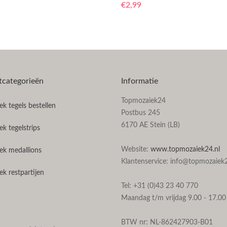
€
2,99
tcategorieën
Informatie
Topmozaiek24
k tegels bestellen
Postbus 245
6170 AE Stein (LB)
k tegelstrips
Website:
www.topmozaiek24.nl
ek medallions
Klantenservice: info@topmozaiek2
k restpartijen
Tel: +31 (0)43 23 40 770
Maandag t/m vrijdag 9.00 - 17.00
BTW nr: NL-862427903-B01