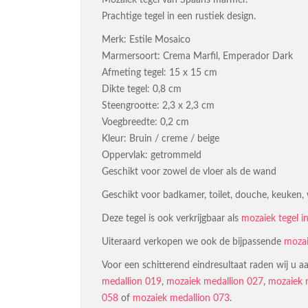
Mozaiek tegel van Spaans marmer.
Prachtige tegel in een rustiek design.
Merk: Estile Mosaico
Marmersoort: Crema Marfil, Emperador Dark
Afmeting tegel: 15 x 15 cm
Dikte tegel: 0,8 cm
Steengrootte: 2,3 x 2,3 cm
Voegbreedte: 0,2 cm
Kleur: Bruin / creme / beige
Oppervlak: getrommeld
Geschikt voor zowel de vloer als de wand
Geschikt voor badkamer, toilet, douche, keuken,
Deze tegel is ook verkrijgbaar als
mozaiek tegel i
Uiteraard verkopen we ook de bijpassende
mozai
Voor een schitterend eindresultaat raden wij u
medallion 019
,
mozaiek medallion 027
,
mozaiek 
058
of
mozaiek medallion 073
.