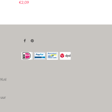
€
2,09
4.nl
 uur