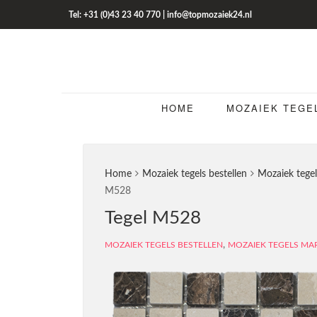
Tel: +31 (0)43 23 40 770 | info@topmozaiek24.nl
HOME
MOZAIEK TEGE
Home
Mozaiek tegels bestellen
Mozaiek tege
M528
Tegel M528
,
MOZAIEK TEGELS BESTELLEN
MOZAIEK TEGELS M