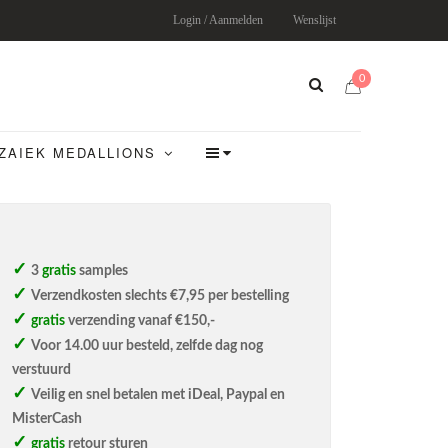
Login / Aanmelden
Wenslijst
0
ZAIEK MEDALLIONS
3
gratis
samples
Verzendkosten slechts €7,95 per bestelling
gratis
verzending vanaf €150,-
Voor 14.00 uur besteld, zelfde dag nog
verstuurd
Veilig en snel betalen met iDeal, Paypal en
MisterCash
gratis
retour sturen