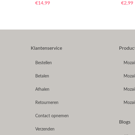
€
14,99
€
2,99
Klantenservice
Produc
Bestellen
Mozaie
Betalen
Mozaie
Afhalen
Mozai
Retourneren
Mozaie
Contact opnemen
Blogs
Verzenden