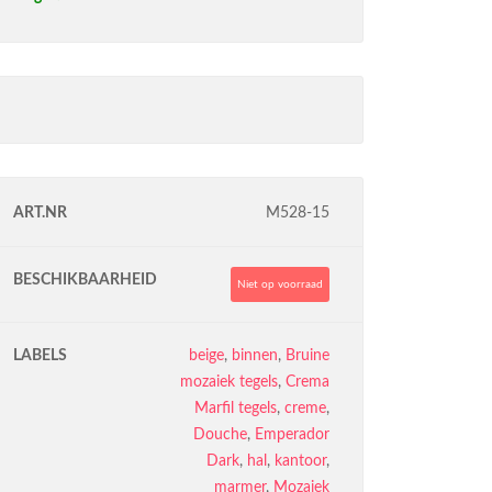
ART.NR
M528-15
BESCHIKBAARHEID
Niet op voorraad
LABELS
beige
,
binnen
,
Bruine
mozaiek tegels
,
Crema
Marfil tegels
,
creme
,
Douche
,
Emperador
Dark
,
hal
,
kantoor
,
marmer
,
Mozaiek