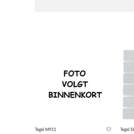
Tegel M911
Tegel S