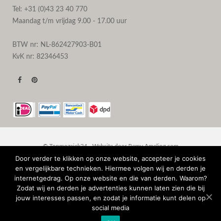
Tel: +31 (0)43 23 40 770
Maandag t/m vrijdag 9.00 - 17.00 uur
BTW nr: NL-862427903-B01
KvK nr: 82346453
© Topmozaiek24 - Website door
Remy Ameling.com
Door verder te klikken op onze website, accepteer je cookies
en vergelijkbare technieken. Hiermee volgen wij en derden je
internetgedrag. Op onze website en die van derden. Waarom?
Zodat wij en derden je advertenties kunnen laten zien die bij
jouw interesses passen, en zodat je informatie kunt delen op
social media