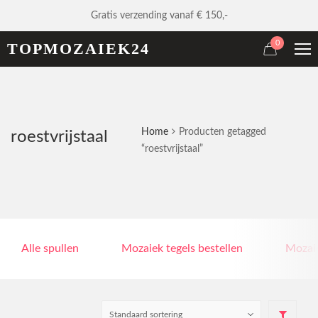
Gratis verzending vanaf € 150,-
0
TOPMOZAIEK24
Home
Producten getagged
roestvrijstaal
“roestvrijstaal”
Alle spullen
Mozaiek tegels bestellen
Mozaie