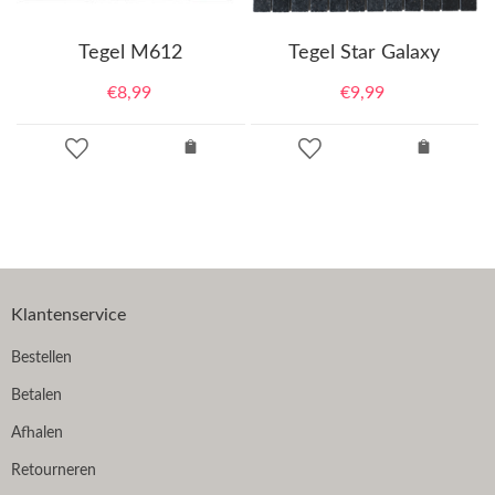
Tegel M612
Tegel Star Galaxy
€
8,99
€
9,99
Klantenservice
Bestellen
Betalen
Afhalen
Retourneren