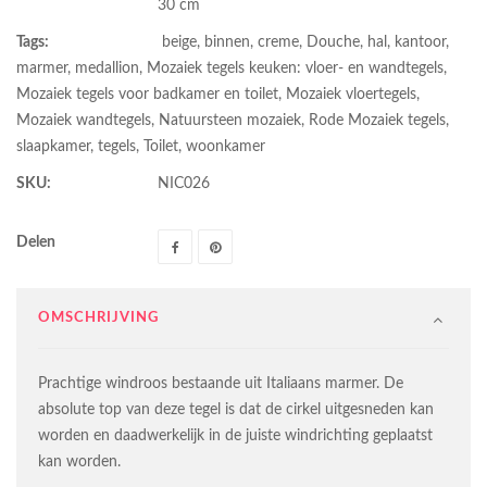
30 cm
Tags:
beige
,
binnen
,
creme
,
Douche
,
hal
,
kantoor
,
marmer
,
medallion
,
Mozaiek tegels keuken: vloer- en wandtegels
,
Mozaiek tegels voor badkamer en toilet
,
Mozaiek vloertegels
,
Mozaiek wandtegels
,
Natuursteen mozaiek
,
Rode Mozaiek tegels
,
slaapkamer
,
tegels
,
Toilet
,
woonkamer
SKU:
NIC026
Delen
OMSCHRIJVING
Prachtige windroos bestaande uit Italiaans marmer. De
absolute top van deze tegel is dat de cirkel uitgesneden kan
worden en daadwerkelijk in de juiste windrichting geplaatst
kan worden.