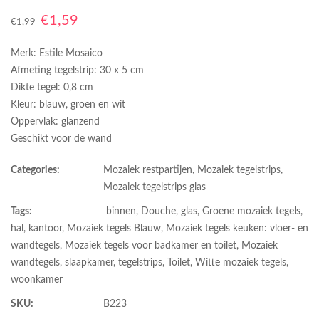
€
1,59
€
1,99
Merk: Estile Mosaico
Afmeting tegelstrip: 30 x 5 cm
Dikte tegel: 0,8 cm
Kleur: blauw, groen en wit
Oppervlak: glanzend
Geschikt voor de wand
Categories:
Mozaiek restpartijen
,
Mozaiek tegelstrips
,
Mozaiek tegelstrips glas
Tags:
binnen
,
Douche
,
glas
,
Groene mozaiek tegels
,
hal
,
kantoor
,
Mozaiek tegels Blauw
,
Mozaiek tegels keuken: vloer- en
wandtegels
,
Mozaiek tegels voor badkamer en toilet
,
Mozaiek
wandtegels
,
slaapkamer
,
tegelstrips
,
Toilet
,
Witte mozaiek tegels
,
woonkamer
SKU:
B223