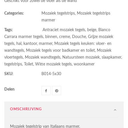
Geschikt voor zowel de vloer als de wand
Categories:
Mozaiek tegelstrips
,
Mozaiek tegelstrips
marmer
Tags:
Antraciet mozaiek tegels
,
beige
,
Bianco
Carrara marmer tegels
,
binnen
,
creme
,
Douche
,
Grijze mozaiek
tegels
,
hal
,
kantoor
,
marmer
,
Mozaiek tegels keuken: vloer- en
wandtegels
,
Mozaiek tegels voor badkamer en toilet
,
Mozaiek
vloertegels
,
Mozaiek wandtegels
,
Natuursteen mozaiek
,
slaapkamer
,
tegelstrips
,
Toilet
,
Witte mozaiek tegels
,
woonkamer
SKU:
B014-5x30
Delen
OMSCHRIJVING
Mozaiek tegelstrip van Italiaans marmer.