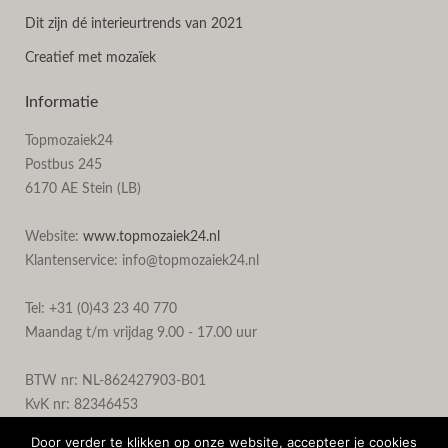
Dit zijn dé interieurtrends van 2021
Creatief met mozaïek
Informatie
Topmozaiek24
Postbus 245
6170 AE Stein (LB)
Website:
www.topmozaiek24.nl
Klantenservice: info@topmozaiek24.nl
Tel: +31 (0)43 23 40 770
Maandag t/m vrijdag 9.00 - 17.00 uur
BTW nr: NL-862427903-B01
KvK nr: 82346453
Door verder te klikken op onze website, accepteer je cookies